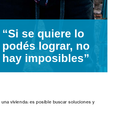
“Si se quiere lo
podés lograr, no
hay imposibles”
una vivienda: es posible buscar soluciones y