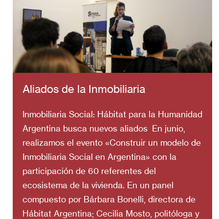
Aliados de la Inmobiliaria
Inmobiliaria Social: Hábitat para la Humanidad
Argentina busca nuevos aliados En junio,
realizamos el evento «Construir un modelo de
Inmobiliaria Social en Argentina» con la
participación de 60 referentes del
ecosistema de la vivienda. En un panel
compuesto por Bárbara Bonelli, directora de
Hábitat Argentina; Cecilia Mosto, politóloga y